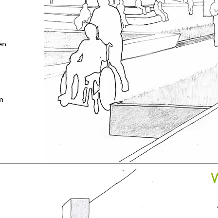
en
im
r